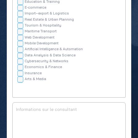
Education & Training
E-commerce
Import–export & Logistics
Real Estate & Urban Planning
Tourism & Hospitality
Maritime Transport
Web Development
Mobile Development
Artificial Intelligence & Automation
Data Analysis & Data Science
Cybersecurity & Networks
Economics & Finance
Insurance
Arts & Media
Digital Marketing & Communication
Graphic Design & Creativity
Languages
Agricultural Production
Nutrition
Agri-food
Industry & Production
Architectural & Civil Engineering